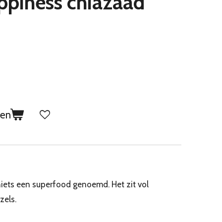
ppiness chiazaad
gen
niets een superfood genoemd. Het zit vol
zels.