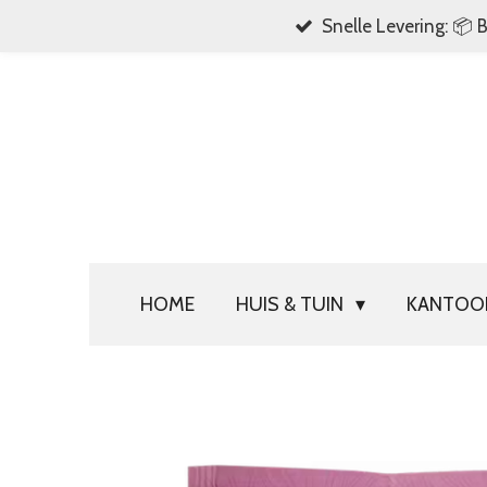
Snelle Levering: 📦 
Ga
direct
naar
de
hoofdinhoud
HOME
HUIS & TUIN
KANTO