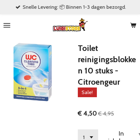
Snelle Levering: 📦 Binnen 1-3 dagen bezorgd.
Ga
direct
naar
de
hoofdinhoud
Toilet
reinigingsblokke
n 10 stuks -
Citroengeur
Sale!
€ 4,50
€ 4,95
In