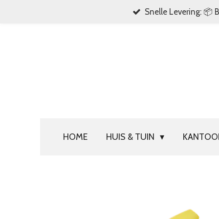
Snelle Levering: 📦 
Ga
direct
naar
de
hoofdinhoud
HOME
HUIS & TUIN
KANTO