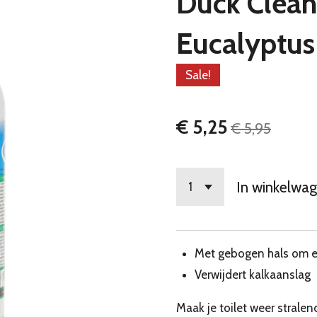
Duck Clean 
Eucalyptus
Sale!
€ 5,25
€ 5,95
In winkelwa
Met gebogen hals om e
Verwijdert kalkaanslag
Maak je toilet weer stralen