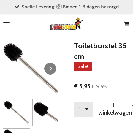
Snelle Levering: 📦 Binnen 1-3 dagen bezorgd.
Ga
direct
naar
de
hoofdinhoud
Toiletborstel 35
cm
Sale!
€ 5,95
€ 9,95
In
winkelwagen