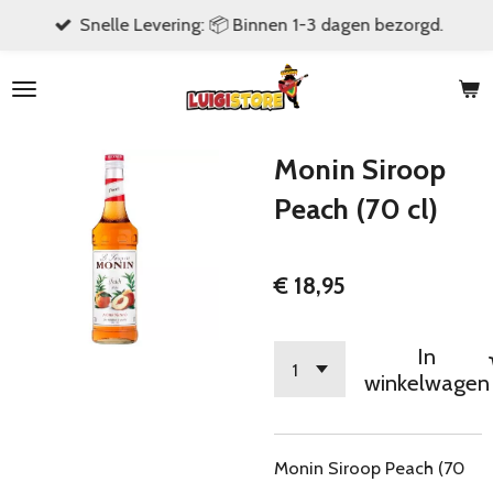
Snelle Levering: 📦 Binnen 1-3 dagen bezorgd.
Ga
direct
naar
de
hoofdinhoud
Monin Siroop
Peach (70 cl)
€ 18,95
In
winkelwagen
Monin Siroop Peach (70