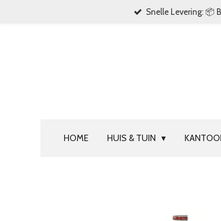
Snelle Levering: 📦 
Ga
direct
naar
de
hoofdinhoud
HOME
HUIS & TUIN
KANTO