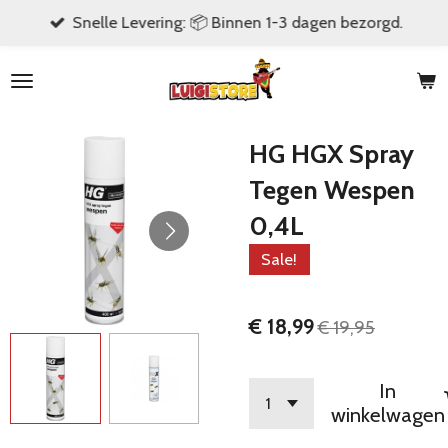
Snelle Levering: 📦 Binnen 1-3 dagen bezorgd.
Ga
direct
naar
de
hoofdinhoud
HG HGX Spray
Tegen Wespen
0,4L
Sale!
€ 18,99
€ 19,95
In
winkelwagen