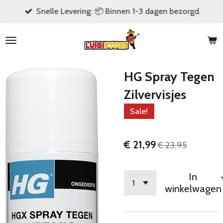
Snelle Levering: 📦 Binnen 1-3 dagen bezorgd.
Ga
direct
naar
de
hoofdinhoud
HG Spray Tegen
Zilvervisjes
Sale!
€ 21,99
€ 23,95
In
winkelwagen