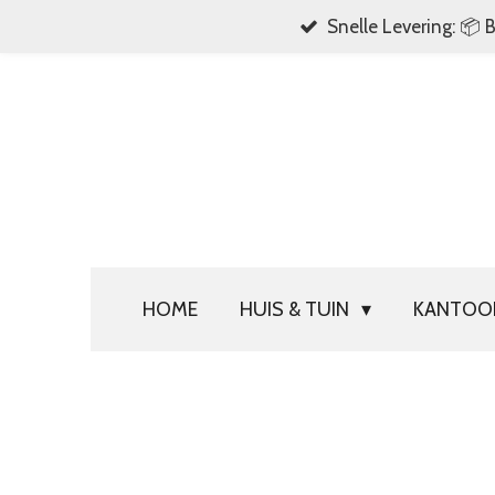
Snelle Levering: 📦 
Ga
direct
naar
de
hoofdinhoud
HOME
HUIS & TUIN
KANTO