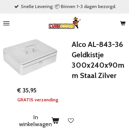
Snelle Levering: 📦 Binnen 1-3 dagen bezorgd.
Ga
direct
naar
de
hoofdinhoud
Alco AL-843-36
Geldkistje
300x240x90m
m Staal Zilver
€ 35,95
GRATIS verzending
In
winkelwagen