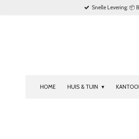
Snelle Levering: 📦 
Ga
direct
naar
de
hoofdinhoud
HOME
HUIS & TUIN
KANTO