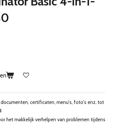
ator Basic 4-in-1-
30
gen
documenten, certificaten, menu's, foto's enz. tot
4
r het makkelijk verhelpen van problemen tijdens