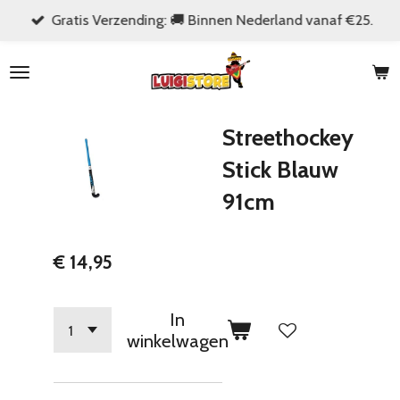
Gratis Verzending: 🚚 Binnen Nederland vanaf €25.
Ga
direct
naar
de
hoofdinhoud
Streethockey
Stick Blauw
91cm
€ 14,95
In
winkelwagen