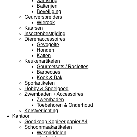
Samsung
Batterijen
Beveiliging
Geurverspreiders
Wierook
Kaarsen
Insectenbestrijding
Dierenaccessoires
Gevogelte
Honden
Katten
Keukenartikelen
Gourmetsets / Raclettes
Barbecues
Kook & Bak
Sportartikelen
Hobby & Speelgoed
Zwembaden + Accessoires
Zwembaden
Toebehoren & Onderhoud
Kerstverlichting
Kantoor
Goedkoop Kopieer papier A4
Schoonmaakartikelen
Wasmiddelen