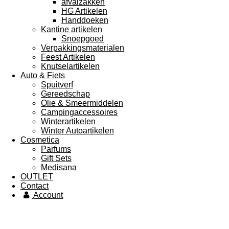
afvalzakken
HG Artikelen
Handdoeken
Kantine artikelen
Snoepgoed
Verpakkingsmaterialen
Feest Artikelen
Knutselartikelen
Auto & Fiets
Spuitverf
Gereedschap
Olie & Smeermiddelen
Campingaccessoires
Winterartikelen
Winter Autoartikelen
Cosmetica
Parfums
Gift Sets
Medisana
OUTLET
Contact
Account