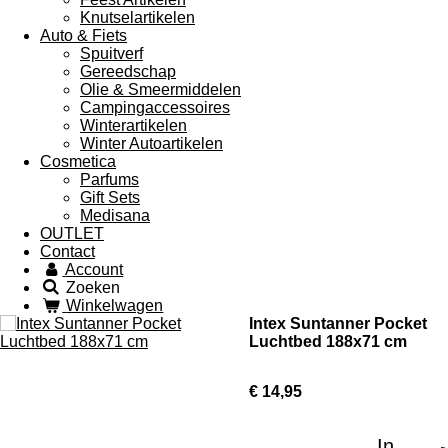
Knutselartikelen
Auto & Fiets
Spuitverf
Gereedschap
Olie & Smeermiddelen
Campingaccessoires
Winterartikelen
Winter Autoartikelen
Cosmetica
Parfums
Gift Sets
Medisana
OUTLET
Contact
Account
Zoeken
Winkelwagen
Intex Suntanner Pocket
Luchtbed 188x71 cm
€ 14,95
In