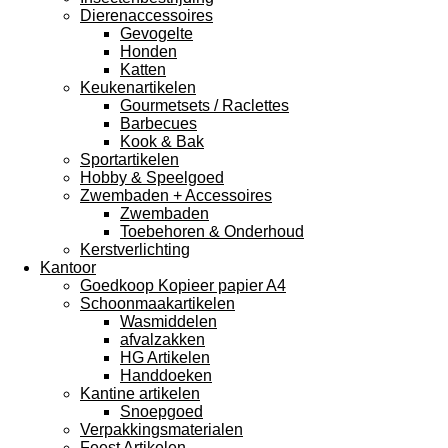
Dierenaccessoires
Gevogelte
Honden
Katten
Keukenartikelen
Gourmetsets / Raclettes
Barbecues
Kook & Bak
Sportartikelen
Hobby & Speelgoed
Zwembaden + Accessoires
Zwembaden
Toebehoren & Onderhoud
Kerstverlichting
Kantoor
Goedkoop Kopieer papier A4
Schoonmaakartikelen
Wasmiddelen
afvalzakken
HG Artikelen
Handdoeken
Kantine artikelen
Snoepgoed
Verpakkingsmaterialen
Feest Artikelen