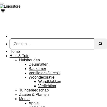
Ga
direct
naar
de
hoofdinhoud
Home
Huis & Tuin
Huishouden
Deurmatten
Badkamer
Ventilators / airco's
Woondecoratie
Wandklokken
Verlichting
Tuingereedschap
Zaaien & Planten
Media
Apple