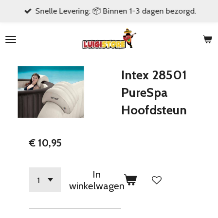
Snelle Levering: 📦 Binnen 1-3 dagen bezorgd.
Ga
direct
naar
de
hoofdinhoud
Intex 28501
PureSpa
Hoofdsteun
€ 10,95
In
winkelwagen