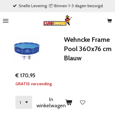
Snelle Levering: 📦 Binnen 1-3 dagen bezorgd.
Ga
direct
naar
de
hoofdinhoud
Wehncke Frame
Pool 360x76 cm
Blauw
€ 170,95
GRATIS verzending
In
winkelwagen