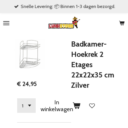
Snelle Levering: 📦 Binnen 1-3 dagen bezorgd.
Ga
direct
naar
de
hoofdinhoud
Badkamer-
Hoekrek 2
Etages
22x22x35 cm
€ 24,95
Zilver
In
winkelwagen