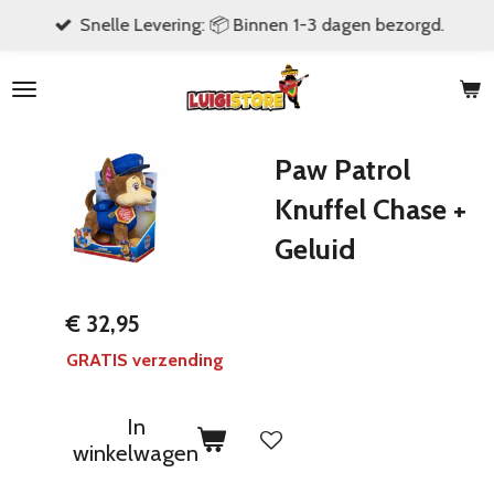
Snelle Levering: 📦 Binnen 1-3 dagen bezorgd.
Ga
direct
naar
de
hoofdinhoud
Paw Patrol
Knuffel Chase +
Geluid
€ 32,95
GRATIS verzending
In
winkelwagen