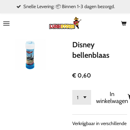
Snelle Levering: 📦 Binnen 1-3 dagen bezorgd.
Ga
direct
naar
de
hoofdinhoud
Disney
bellenblaas
€ 0,60
In
winkelwagen
Verkrijgbaar in verschillende