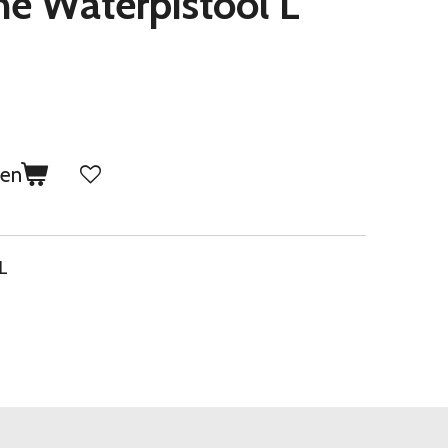
e Waterpistool L
gen
L