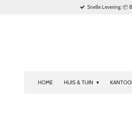
Snelle Levering: 📦 
Ga
direct
naar
de
hoofdinhoud
HOME
HUIS & TUIN
KANTO