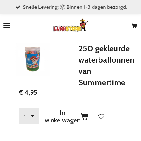
Snelle Levering: 📦 Binnen 1-3 dagen bezorgd.
Ga
direct
naar
de
hoofdinhoud
250 gekleurde
waterballonnen
van
Summertime
€ 4,95
In
winkelwagen