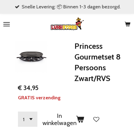
Snelle Levering: 📦 Binnen 1-3 dagen bezorgd.
Ga
direct
naar
de
hoofdinhoud
Princess
Gourmetset 8
Persoons
Zwart/RVS
€ 34,95
GRATIS verzending
In
winkelwagen