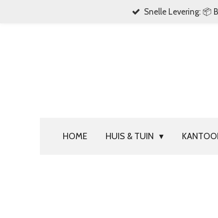
Snelle Levering: 📦 
Ga
direct
naar
de
hoofdinhoud
HOME
HUIS & TUIN
KANTO