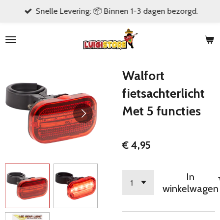
Snelle Levering: 📦 Binnen 1-3 dagen bezorgd.
Ga
direct
naar
de
hoofdinhoud
Walfort
fietsachterlicht
Met 5 functies
€ 4,95
In
winkelwagen