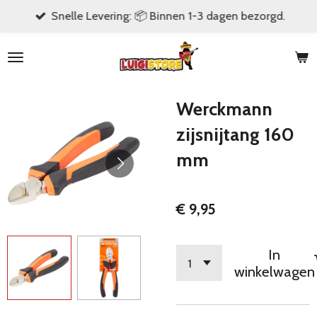
Snelle Levering: 📦 Binnen 1-3 dagen bezorgd.
Ga
direct
naar
de
hoofdinhoud
Werckmann
zijsnijtang 160
mm
€ 9,95
In
winkelwagen