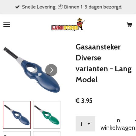
Snelle Levering: 📦 Binnen 1-3 dagen bezorgd.
Ga
direct
naar
de
hoofdinhoud
Gasaansteker
Diverse
varianten - Lang
Model
€ 3,95
In
winkelwagen