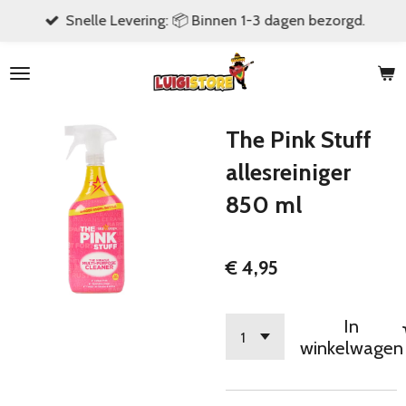
Snelle Levering: 📦 Binnen 1-3 dagen bezorgd.
Ga
direct
naar
de
hoofdinhoud
The Pink Stuff
allesreiniger
850 ml
€ 4,95
In
winkelwagen