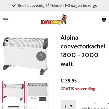
Snelle Levering: 📦 Binnen 1-3 dagen bezorgd.
Ga
direct
naar
de
hoofdinhoud
Alpina
convectorkachel
1800 - 2000
watt
€ 39,95
GRATIS verzending
In