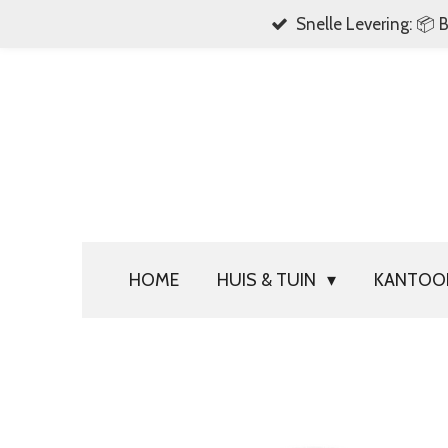
Snelle Levering: 📦 
Ga
direct
naar
de
hoofdinhoud
HOME
HUIS & TUIN
KANTO