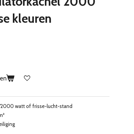
tilatorkachel 2000
rse kleuren
gen
000 watt of frisse-lucht-stand
m²
iliging