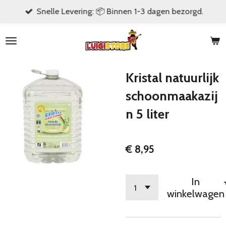
Snelle Levering: 📦 Binnen 1-3 dagen bezorgd.
Ga
direct
naar
de
hoofdinhoud
Kristal natuurlijk
schoonmaakazij
n 5 liter
€ 8,95
In
winkelwagen