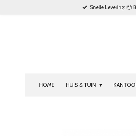
Snelle Levering: 📦 
Ga
direct
naar
de
hoofdinhoud
HOME
HUIS & TUIN
KANTO