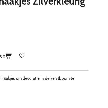
aakjes Zilverkleurig
gen
omhaakjes om decoratie in de kerstboom te