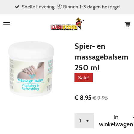
Snelle Levering: 📦 Binnen 1-3 dagen bezorgd.
Ga
direct
naar
de
hoofdinhoud
Spier- en
massagebalsem
250 ml
Sale!
€ 8,95
€ 9,95
In
winkelwagen