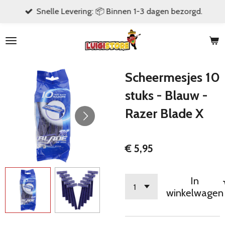
Snelle Levering: 📦 Binnen 1-3 dagen bezorgd.
Ga
direct
naar
de
hoofdinhoud
Scheermesjes 10
stuks - Blauw -
Razer Blade X
€ 5,95
In
winkelwagen