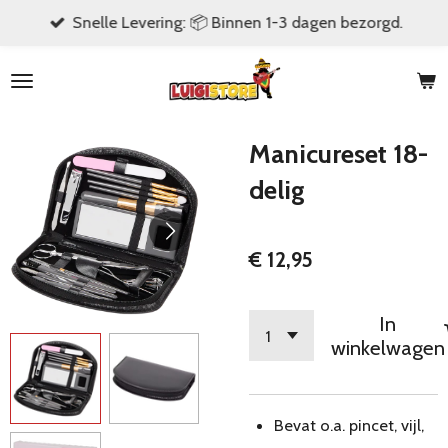
Snelle Levering: 📦 Binnen 1-3 dagen bezorgd.
Ga
direct
naar
de
hoofdinhoud
Manicureset 18-
delig
€ 12,95
In
winkelwagen
Bevat o.a. pincet, vijl,