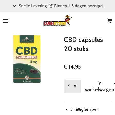
Snelle Levering: 📦 Binnen 1-3 dagen bezorgd.
Ga
direct
naar
de
hoofdinhoud
CBD capsules
20 stuks
€ 14,95
In
winkelwagen
5 milligram per