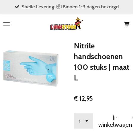
Snelle Levering: 📦 Binnen 1-3 dagen bezorgd.
Ga
direct
naar
de
hoofdinhoud
Nitrile
handschoenen
100 stuks | maat
L
€ 12,95
In
winkelwagen