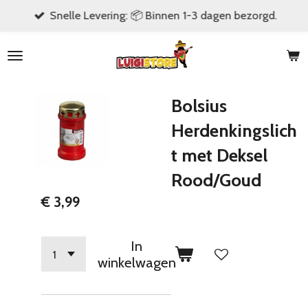
Snelle Levering: 📦 Binnen 1-3 dagen bezorgd.
Ga
direct
naar
de
hoofdinhoud
Bolsius
Herdenkingslich
t met Deksel
Rood/Goud
€ 3,99
In
winkelwagen