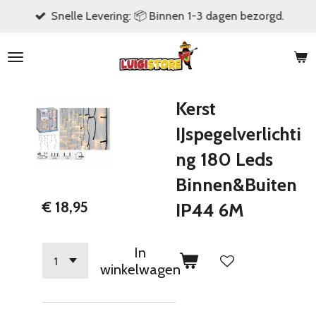
Snelle Levering: 📦 Binnen 1-3 dagen bezorgd.
Ga
direct
naar
de
hoofdinhoud
Kerst
IJspegelverlichti
ng 180 Leds
Binnen&Buiten
€ 18,95
IP44 6M
In
winkelwagen