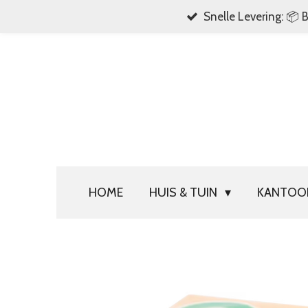
Snelle Levering: 📦 
Ga
direct
naar
de
hoofdinhoud
HOME
HUIS & TUIN
KANTO