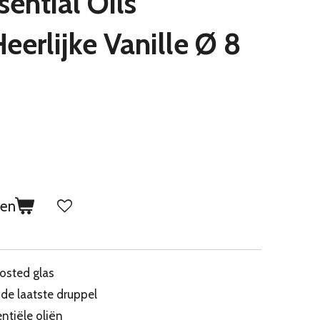
sential Oils
eerlijke Vanille Ø 8
gen
rosted glas
de laatste druppel
ntiële oliën