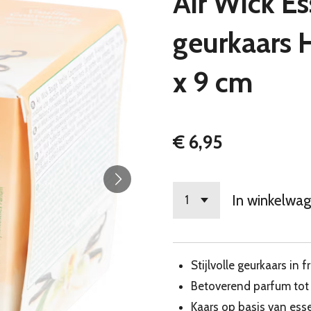
Air Wick Es
geurkaars H
x 9 cm
€ 6,95
In winkelwa
Stijlvolle geurkaars in f
Betoverend parfum tot 
Kaars op basis van esse