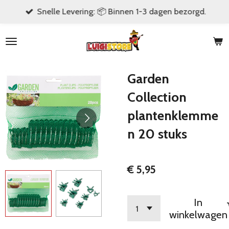
Snelle Levering: 📦 Binnen 1-3 dagen bezorgd.
Ga
direct
naar
de
hoofdinhoud
Garden
Collection
plantenklemme
n 20 stuks
€ 5,95
In
winkelwagen