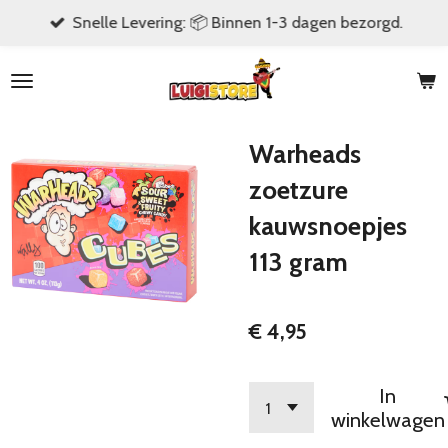
Snelle Levering: 📦 Binnen 1-3 dagen bezorgd.
Ga
direct
naar
de
hoofdinhoud
Warheads
zoetzure
kauwsnoepjes
113 gram
€ 4,95
In
winkelwagen