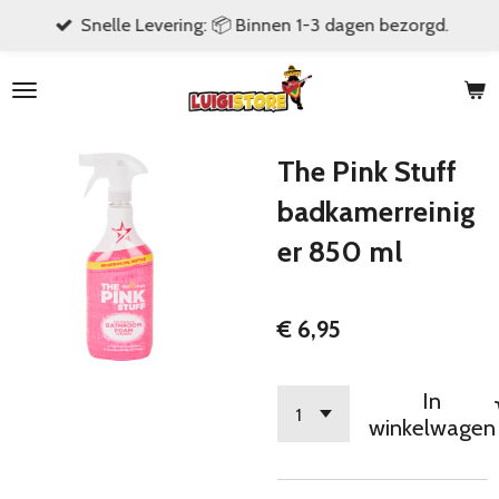
Snelle Levering: 📦 Binnen 1-3 dagen bezorgd.
Ga
direct
naar
de
hoofdinhoud
The Pink Stuff
badkamerreinig
er 850 ml
€ 6,95
In
winkelwagen