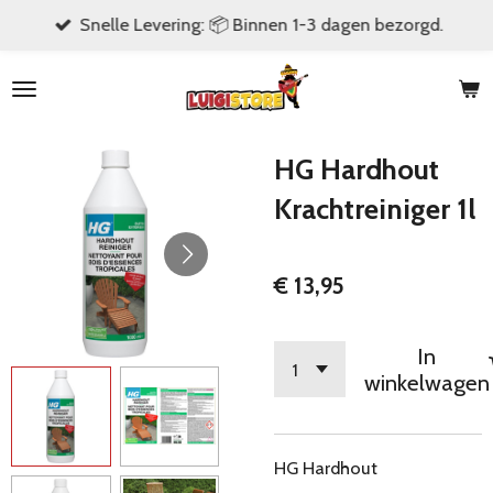
Snelle Levering: 📦 Binnen 1-3 dagen bezorgd.
Ga
direct
naar
de
hoofdinhoud
HG Hardhout
Krachtreiniger 1l
€ 13,95
In
winkelwagen
HG Hardhout