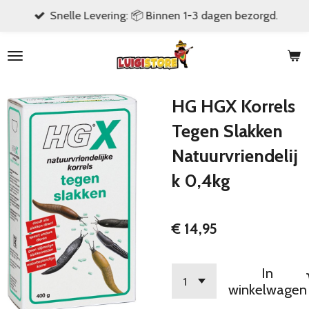
Snelle Levering: 📦 Binnen 1-3 dagen bezorgd.
Ga
direct
naar
de
hoofdinhoud
HG HGX Korrels
Tegen Slakken
Natuurvriendelij
k 0,4kg
€ 14,95
In
winkelwagen