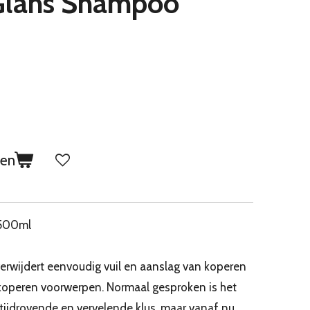
Glans Shampoo
gen
 500ml
rwijdert eenvoudig vuil en aanslag van koperen
koperen voorwerpen. Normaal gesproken is het
tijdrovende en vervelende klus, maar vanaf nu