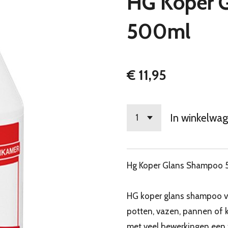
HG Koper 
500ml
€ 11,95
In winkelwa
Hg Koper Glans Shampoo
HG koper glans shampoo ve
potten, vazen, pannen of 
met veel bewerkingen een 