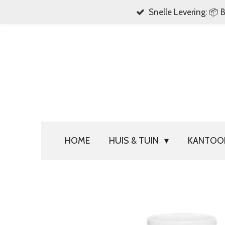
Snelle Levering: 📦 
Ga
direct
naar
de
hoofdinhoud
HOME
HUIS & TUIN
KANTO