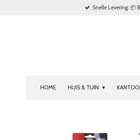
Snelle Levering: 📦 
Ga
direct
naar
de
hoofdinhoud
HOME
HUIS & TUIN
KANTO