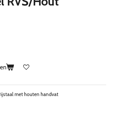
el RVS/Hout
gen
rijstaal met houten handvat