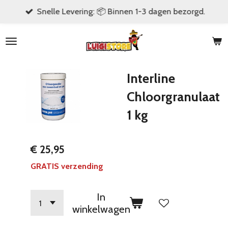
Snelle Levering: 📦 Binnen 1-3 dagen bezorgd.
Ga
direct
naar
de
hoofdinhoud
Interline
Chloorgranulaat
1 kg
€ 25,95
GRATIS verzending
In
winkelwagen