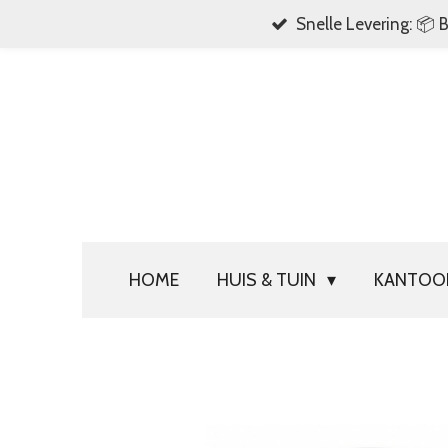
Snelle Levering: 📦 
Ga
direct
naar
de
hoofdinhoud
HOME
HUIS & TUIN
KANTO