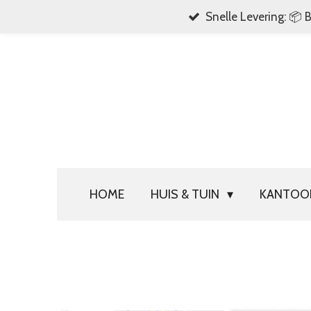
Snelle Levering: 📦 
Ga
direct
naar
de
hoofdinhoud
HOME
HUIS & TUIN
KANTO