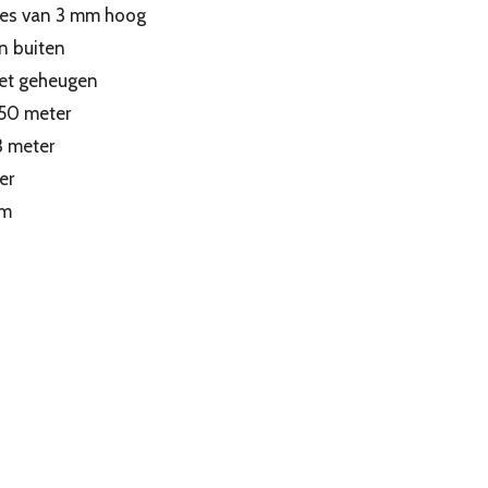
jes van 3 mm hoog
n buiten
met geheugen
.50 meter
3 meter
er
cm