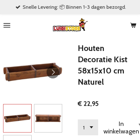
Snelle Levering: 📦 Binnen 1-3 dagen bezorgd.
Ga
direct
naar
de
hoofdinhoud
Houten
Decoratie Kist
58x15x10 cm
Naturel
€ 22,95
In
winkelwagen