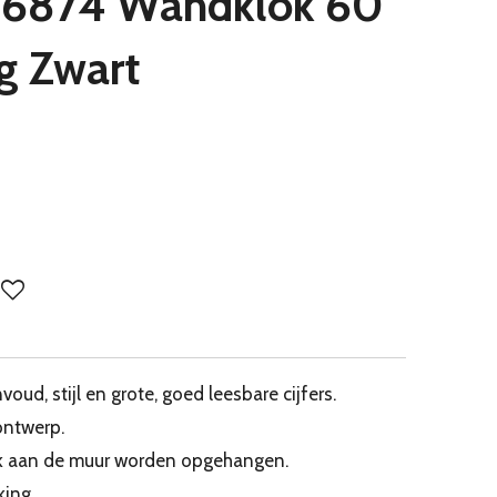
06874 Wandklok 60
g Zwart
ud, stijl en grote, goed leesbare cijfers.
ontwerp.
jk aan de muur worden opgehangen.
king.