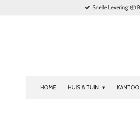
Snelle Levering: 📦 
Ga
direct
naar
de
hoofdinhoud
HOME
HUIS & TUIN
KANTO